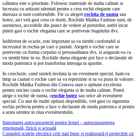
calitatea este o prioritate. Folosesc materiale de inalta calitate si
lucreaza cu artizani talentati pentru a crea rochii elegante care
dureaza si sunt confortabile. Fie ca alegeti
rochita de nunta
sau
botez, aici veti gasi ceea ce doriti. Rochiile Malika Fashion sunt, de
asemenea, accesibile din punct de vedere al preturilor, astfel incat
puteti gasi o rochie eleganta care se potriveste bugetului dvs.
Indiferent de ocazie, este important sa va simtiti confortabil si
increzator in rochia pe care o purtati. Alegeti o rochie care se
potriveste cu forma corpului si personalitatea dvs. si asigurati-va ca
va simtiti bine in ea. Rochiile dama elegante pot face o declaratie de
moda puternica si pot transforma intreaga ta aparitie.
In concluzie, cand sunteti invitata la un eveniment special, luati-va
timp sa cautati o rochie care sa va reprezinte si sa va puna in valoare.
Rochiile Malika Fashion din Craiova sunt o optiune excelenta
pentru oricine cauta o rochie eleganta si de inalta calitate. Puteti
alege o rochie de nunta, o
rochie botez
sau orice alt eveniment
special. Cu atat de multe optiuni disponibile, veti gasi cu siguranta
rochia perfecta pentru a face o declaratie de moda puternica si pentru
a arata uimitor in ziua evenimentului.
Navigare
Importanța autocunoașterii pentru femei – autocunoașterea
emoțională, fizică și sexuală
în
Cumpără sculele electrice cele mai bune și realizează-ți proiectele cu