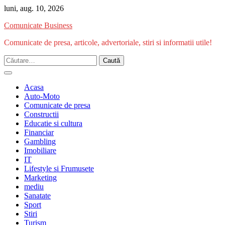
Skip
luni, aug. 10, 2026
to
Comunicate Business
content
Comunicate de presa, articole, advertoriale, stiri si informatii utile!
Caută
după:
Acasa
Auto-Moto
Comunicate de presa
Constructii
Educatie si cultura
Financiar
Gambling
Imobiliare
IT
Lifestyle si Frumusete
Marketing
mediu
Sanatate
Sport
Stiri
Turism