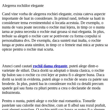
Alegerea rochiilor elegante
Cand vine vorba de alegerea rochiei elegante, exista cateva aspecte
importante de luat in considerare. In primul rand, trebuie sa luati in
considerare tema evenimentului si locatia acestuia. De exemplu, o
nunta de vara poate necesita o rochie mai lejera, in timp ce o nunta
iarna ar putea necesita o rochie mai groasa si mai eleganta. In plus,
trebuie sa alegeti o rochie care se potriveste cu forma corpului si
personalitatea dvs. De exemplu, daca sunteti mai inalta, o rochie
lunga ar putea arata uimitor, in timp ce o femeie mai mica ar putea sa
opteze pentru o rochie mai scurta.
Atunci cand cautati
rochii dama elegante
, puteti alege dintr-o
varietate de stiluri. Daca doriti sa adoptati o tinuta clasica, o rochie
tip balon sau o rochie cu croi lejer ar putea fi o alegere buna. Daca
doriti sa iesiti in evidenta, puteti alege o rochie de seara cu paiete sau
broderie. In plus, puteti lua in considerare rochii cu detalii precum
spatele gol sau fusta cu pliuri pentru a crea o declaratie de moda
indrazneata.
Pentru o nunta, puteti alege o rochie mai romantica. Tonurile
pastelate sau culorile mai deschise, cum ar fi albul sau rozul prafuit,
sunt alegeri populare. O rochie midi sau lunga ar putea fi o alegere