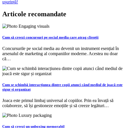
articole
ușurință!
Articole recomandate
Cum să creezi concursuri pe social media care atrag clienții
Concursurile pe social media au devenit un instrument esențial în
arsenalul de marketing al companiilor moderne. Acestea nu doar
că…
Cum se schimbă interacțiunea dintre copii atunci când mediul de joacă este
sigur și organizat
Joaca este primul limbaj universal al copiilor. Prin ea învață să
colaboreze, să își gestioneze emoțiile și să creeze legături…
Cum să creezi un unboxing memorabil